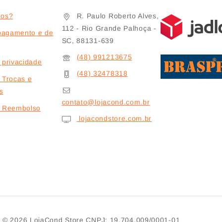
os?
R. Paulo Roberto Alves,
112 - Rio Grande Palhoça -
pagamento e de
SC, 88131-639
(48) 991213675
e privacidade
(48) 32478318
e Trocas e
s
contato@lojacond.com.br
de Reembolso
lojacondstore.com.br
© 2026
LojaCond Store
CNPJ: 19.704.009/0001-01