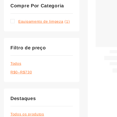
Compre Por Categoria
Equipamento de limpeza
(1)
Filtro de preço
Todos
R$
0
–
R$
730
Destaques
Todos os produtos