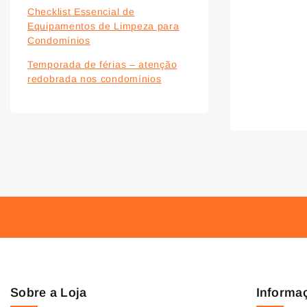
Checklist Essencial de
Equipamentos de Limpeza para
Condomínios
Temporada de férias – atenção
redobrada nos condomínios
Sobre a Loja
Informa