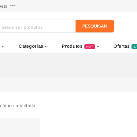
es! ***
PESQUISAR
a
Categorias
Produtos
Ofertas
HOT
S
 único resultado