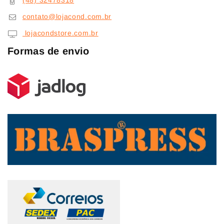
(48) 32478318
contato@lojacond.com.br
lojacondstore.com.br
Formas de envio