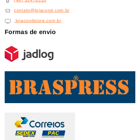
(48) 32478318
contato@lojacond.com.br
lojacondstore.com.br
Formas de envio