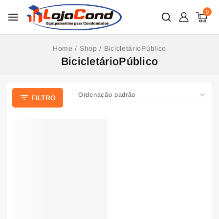
0
Home
/
Shop
/
BicicletárioPúblico
BicicletárioPúblico
FILTRO