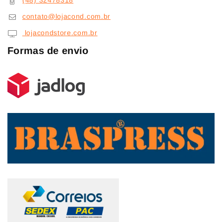
(48) 32478318
contato@lojacond.com.br
lojacondstore.com.br
Formas de envio