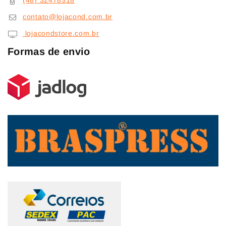
(48) 32478318
contato@lojacond.com.br
lojacondstore.com.br
Formas de envio