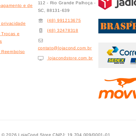
112 - Rio Grande Palhoça -
pagamento e de
SC, 88131-639
(48) 991213675
e privacidade
(48) 32478318
e Trocas e
s
contato@lojacond.com.br
de Reembolso
lojacondstore.com.br
© 2026
LojaCond Store
CNPJ: 19.704.009/0001-01