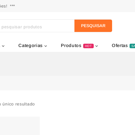
es! ***
PESQUISAR
a
Categorias
Produtos
Ofertas
HOT
S
 único resultado