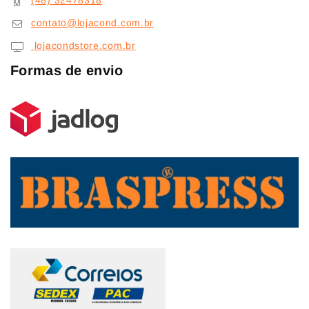
(48) 32478318
contato@lojacond.com.br
lojacondstore.com.br
Formas de envio