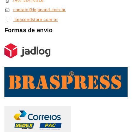
(48) 32478318
contato@lojacond.com.br
lojacondstore.com.br
Formas de envio