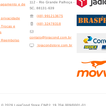
112 - Rio Grande Palhoça -
pagamento e de
SC, 88131-639
(48) 991213675
e privacidade
(48) 32478318
e Trocas e
s
contato@lojacond.com.br
de Reembolso
lojacondstore.com.br
© 2026
LojaCond Store
CNPJ: 19.704.009/0001-01