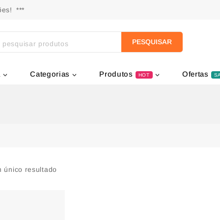
es! ***
PESQUISAR
a
Categorias
Produtos
Ofertas
HOT
S
 único resultado