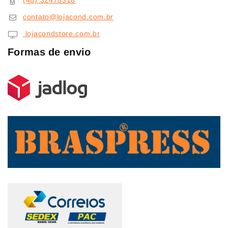
(48) 32478318
contato@lojacond.com.br
lojacondstore.com.br
Formas de envio