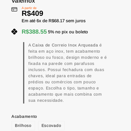
Valeinox
A partir de
R$
409
Em até
6
x de
R$
68.17
sem juros
R$
388.55
5% no pix ou boleto
A
Caixa de Correio Inox Arqueada
é
feita em aço inox, tem acabamento
brilhoso ou fosco, design moderno e é
fixada na parede com parafusos
inclusos. Possui fechadura com duas
chaves, ideal para entradas de
prédios ou comércios com pouco
espaço. Escolha o tipo, tamanho e
acabamento que mais combina com
sua necessidade.
Acabamento
Brilhoso
Escovado