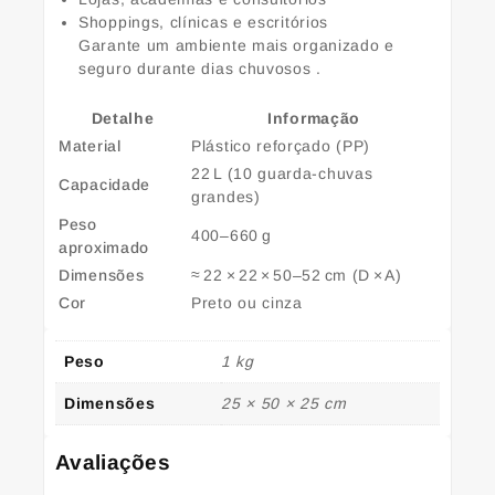
Shoppings, clínicas e escritórios
Garante um ambiente mais organizado e
seguro durante dias chuvosos
.
Detalhe
Informação
Material
Plástico reforçado (PP)
22 L (10 guarda-chuvas
Capacidade
grandes)
Peso
400–660 g
aproximado
Dimensões
≈ 22 × 22 × 50–52 cm (D × A)
Cor
Preto ou cinza
Peso
1 kg
Dimensões
25 × 50 × 25 cm
Avaliações