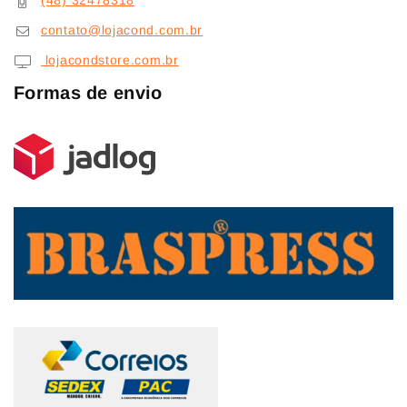
(48) 32478318
contato@lojacond.com.br
lojacondstore.com.br
Formas de envio