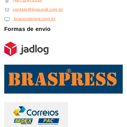
(48) 32478318
contato@lojacond.com.br
lojacondstore.com.br
Formas de envio