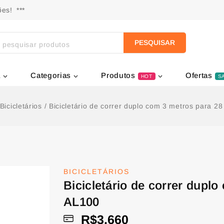
es! ***
PESQUISAR
a
Categorias
Produtos
Ofertas
HOT
S
Bicicletários
/
Bicicletário de correr duplo com 3 metros para 2
BICICLETÁRIOS
Bicicletário de correr dupl
AL100
R$
3.660