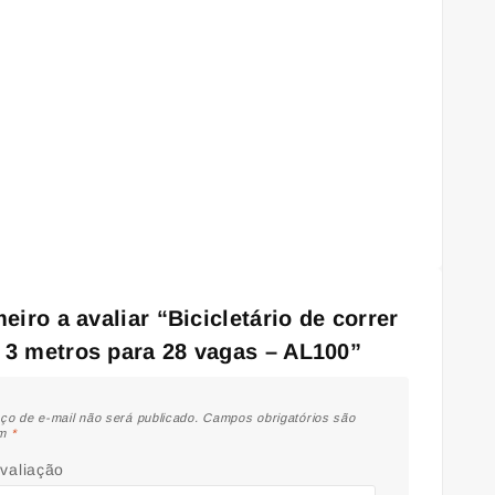
eiro a avaliar “Bicicletário de correr
 3 metros para 28 vagas – AL100”
ço de e-mail não será publicado.
Campos obrigatórios são
om
*
avaliação