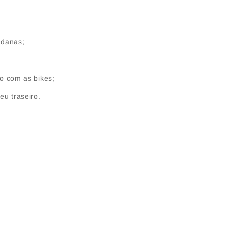
ldanas;
o com as bikes;
eu traseiro.