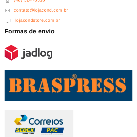
(48) 32478318
contato@lojacond.com.br
lojacondstore.com.br
Formas de envio