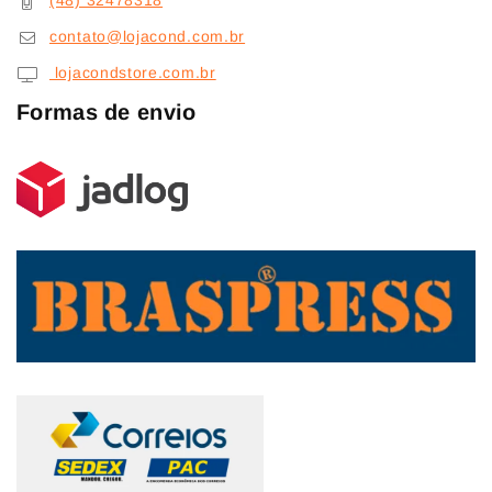
(48) 32478318
contato@lojacond.com.br
lojacondstore.com.br
Formas de envio