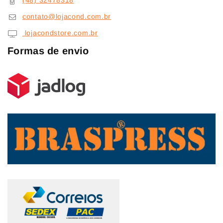
(48) 32478318
contato@lojacond.com.br
lojacondstore.com.br
Formas de envio