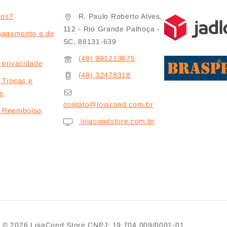
os?
R. Paulo Roberto Alves,
112 - Rio Grande Palhoça -
pagamento e de
SC, 88131-639
(48) 991213675
e privacidade
(48) 32478318
e Trocas e
s
contato@lojacond.com.br
de Reembolso
lojacondstore.com.br
© 2026
LojaCond Store
CNPJ: 19.704.009/0001-01