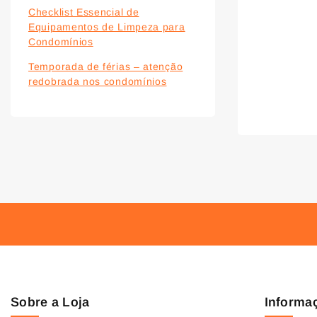
Checklist Essencial de
Equipamentos de Limpeza para
Condomínios
Temporada de férias – atenção
redobrada nos condomínios
Sobre a Loja
Informa