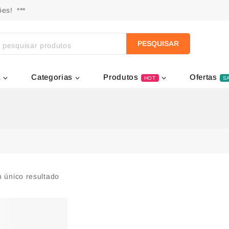
es! ***
PESQUISAR
a
Categorias
Produtos
Ofertas
HOT
S
 único resultado