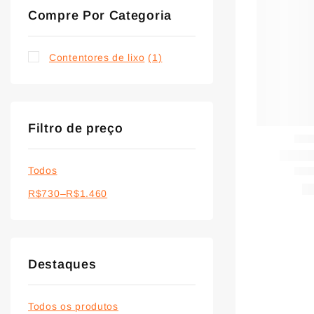
Compre Por Categoria
Contentores de lixo
(1)
Filtro de preço
Todos
R$
730
–
R$
1.460
Destaques
Todos os produtos