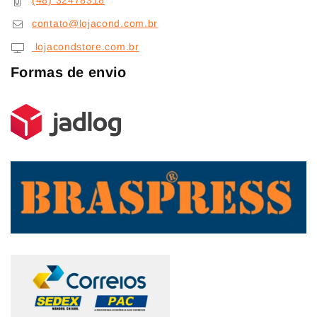
(48) 32478318
contato@lojacond.com.br
lojacondstore.com.br
Formas de envio