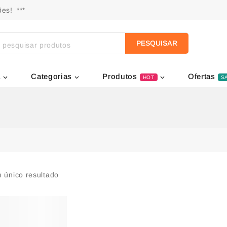
es! ***
PESQUISAR
a
Categorias
Produtos
Ofertas
HOT
S
 único resultado