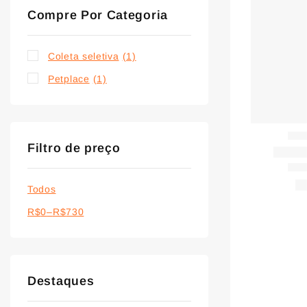
Compre Por Categoria
Coleta seletiva
(1)
Petplace
(1)
Filtro de preço
Todos
R$
0
–
R$
730
Destaques