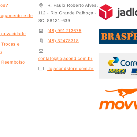
os?
R. Paulo Roberto Alves,
112 - Rio Grande Palhoça -
pagamento e de
SC, 88131-639
(48) 991213675
e privacidade
(48) 32478318
e Trocas e
s
contato@lojacond.com.br
de Reembolso
lojacondstore.com.br