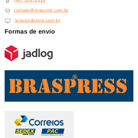
(48) 32478318
contato@lojacond.com.br
lojacondstore.com.br
Formas de envio