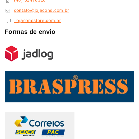
(48) 32478318
contato@lojacond.com.br
lojacondstore.com.br
Formas de envio