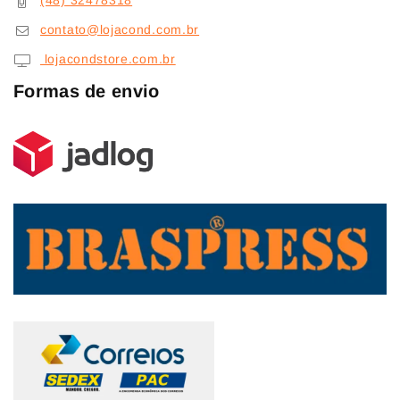
(48) 32478318
contato@lojacond.com.br
lojacondstore.com.br
Formas de envio