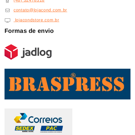
(48) 32478318
contato@lojacond.com.br
lojacondstore.com.br
Formas de envio