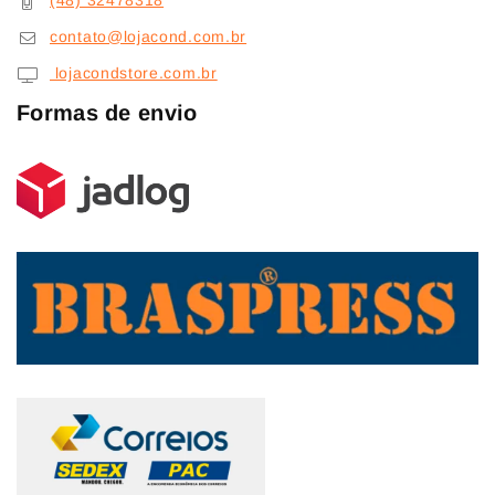
(48) 32478318
contato@lojacond.com.br
lojacondstore.com.br
Formas de envio