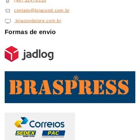
(48) 32478318
contato@lojacond.com.br
lojacondstore.com.br
Formas de envio