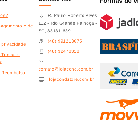
Formas de e
os?
R. Paulo Roberto Alves,
112 - Rio Grande Palhoça -
pagamento e de
SC, 88131-639
(48) 991213675
e privacidade
(48) 32478318
e Trocas e
s
contato@lojacond.com.br
de Reembolso
lojacondstore.com.br