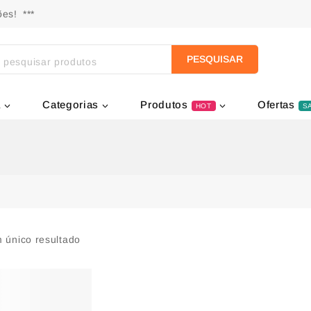
es! ***
PESQUISAR
a
Categorias
Produtos
Ofertas
HOT
S
 único resultado